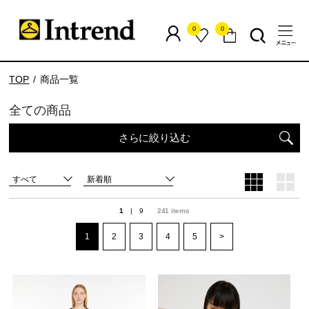
0
0
TOP
商品一覧
全ての商品
さらに絞り込む
すべて
新着順
1
|
9
241
items
1
2
3
4
5
>