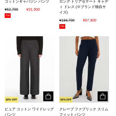
コットンギャバジン パンツ
コットンギャバジン パンツ
ロング トリアセテート キャデ
ロング トリアセテート キャデ
ィ ドレス (※ブランド独自サ
ィ ドレス (※ブランド独自サ
¥62,700
¥62,700
¥31,900
¥31,900
イズ)
イズ)
FW
¥194,700
¥194,700
¥97,900
¥97,900
FW
48% OFF
50% OFF
ピュア コットン ワイドレッグ
ピュア コットン ワイドレッグ
クレープ ファブリック スリム
クレープ ファブリック スリム
パンツ
パンツ
フィット パンツ
フィット パンツ