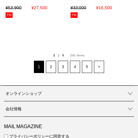
¥53,900
¥53,900
¥27,500
¥27,500
¥33,000
¥33,000
¥16,500
¥16,500
FW
FW
1
|
9
241
items
1
2
3
4
5
>
オンラインショップ
会社情報
MAIL MAGAZINE
プライバシーポリシーに同意する