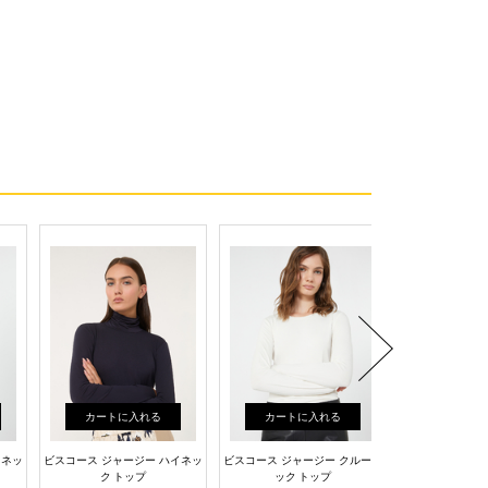
カートに入れる
カートに入れる
カートに
イネッ
ビスコース ジャージー ハイネッ
ビスコース ジャージー クルーネ
ピュアコット
ク トップ
ック トップ
¥14,