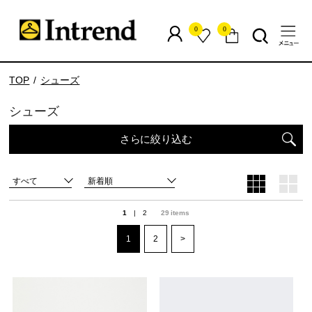
0
0
TOP
シューズ
シューズ
さらに絞り込む
すべて
新着順
1
|
2
29
items
1
2
>