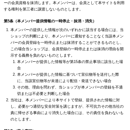
ーの会員資格を抹消します。本メンバーは、会員として本サイトを利用
する権利を第三者に譲渡しないものとします。
第5条（本メンバー提供情報の一時停止・抹消・消失）
本メンバーの提供した情報が次のいずれかに該当する場合には、当
ショップの判断により、本メンバーに通知することなく当該本メン
バーの会員登録を一時停止または抹消することができるものとし、
この場合当ショップは、会員登録の一時停止または抹消の理由を開
示する義務を負わないものとします。
本メンバーが提供した情報等が第15条の禁止事項に該当した場
合
本メンバーが提供した情報に基づいて宣伝物等を送付した際
に、当該宣伝物等が未達により配信・発送できない場合
その他、理由を問わず、当ショップが本メンバーの登録を不適
切または不必要と判断した場合
当社は、本メンバーにより本サイトで登録、提供された情報に対
し、必要かつ適切な安全対策を講じますが、不可抗力その他当社の
責に帰せざる事由により消失した場合には、その責任を負わないも
のとします。