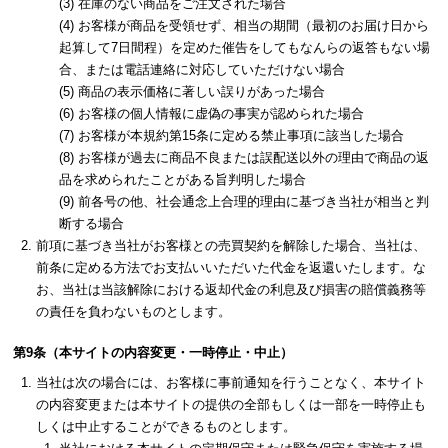
在庫のない商品をご注文された場合
お客様が商品を受領せず、相当の期間（最初のお届け日から
起算して7日間程）を定めた催告をしてもなんらの返答もない場
合、または電話連絡に対応していただけない場合
商品の表示価格に著しい誤りがあった場合
お客様の個人情報に虚偽の事実が認められた場合
お客様が本規約第15条に定める禁止事項に該当した場合
お客様が過去に商品不良または誤配送以外の理由で商品の返
品を求められたことがある旨判明した場合
前各号の他、社会通念上合理的理由に基づき当社が相当と判
断する場合
前項に基づき当社がお客様との売買契約を解除した場合、当社は、
前条に定める方法でお支払いいただいた代金を返還いたします。な
お、当社は当該解除における返却代金の利息及び損害の賠償義務等
の責任を負わないものとします。
第9条（本サイトの内容変更・一時停止・中止）
当社は次の場合には、お客様に事前通知を行うことなく、本サイト
の内容変更または本サイトの提供の全部もしくは一部を一時停止も
しくは中止することができるものとします。