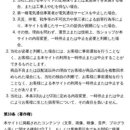
当社における本サイトの定期保守または緊急保守を実施する場
合、または工事上やむを得ない場合。
第一種電気通信事業者が電気通信サービスを中止した場合。
天災、停電、戦争等の不可抗力や第三者による妨害行為等によ
り、本サイトを通じたサービスの提供が困難になった場合。
その他、理由を問わず、運営上または技術上、当ショップが本
サイトの内容変更、一時停止または中止を必要と判断した場
合。
当社が必要と判断した場合には、お客様に事前通知を行うことな
く、お客様による本サイトの利用を一時停止または中止することが
できるものとします。
商品不良または誤配送以外の理由でお客様が商品の返品を複数回求
められた場合にも、当社の独自の判断で、お客様に事前通知を行う
ことなく、お客様による本サイトの利用を一時停止または中止する
ことがあります。
当社は、本条1項および2項に定める内容変更、一時停止または中止
によりお客様に生じた損害等について、その責任を負いません。
第10条（著作権）
本サイトに掲載されたコンテンツ（文章、画像、映像、音声、プログラ
ム等）に関する権利はD.T.J.、もしくは業務委託先であるBBFに帰属、