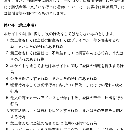
ます。また、当該紛争に関連して、当ショップに費用が発生した場合ま
たは賠償金等の支払いを行った場合については、お客様は当該費用また
は賠償金等を負担するものとします。
第15条（禁止事項）
本サイトの利用に際し、次の行為をしてはならないものとします。
第三者もしくは当社の財産もしくはプライバシー等を侵害する行
為、またはその恐れのある行為
第三者もしくは当社に、不利益もしくは損害を与える行為、または
その恐れのある行為
本サイトを通じてまたは本サイトに関して虚偽の情報を提供する行
為
公序良俗に反する行為、またはその恐れのある行為
犯罪行為もしくは犯罪行為に結びつく行為、またはその恐れのある
行為
他人の電子メールアドレスを登録する等、虚偽の申告、届出を行う
行為
営業活動もしくは営利を目的とする行為、またはその準備を目的と
する行為
第三者または当社の名誉または信用を毀損する行為
コンピュータウィルス等有害なプログラムを使用もしくは提供する