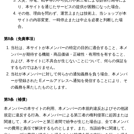
天災、停電、戦争等の不可抗力や第三者による妨害行為等によ
り、本サイトを通じたサービスの提供が困難になった場合。
その他、理由を問わず、運営上または技術上、当ショップが本
サイトの内容変更、一時停止または中止を必要と判断した場
合。
第8条（免責事項）
当社は、本サイトが本メンバーの特定の目的に適合すること、本メ
ンバーが期待する機能・商品価値・正確性・有用性を有すること、
および、本サイトに不具合が生じないことについて、何らの保証を
するものではありません。
当社が本メンバーに対して何らかの通知義務を負う場合、本メンバ
ーが登録された Eメールアドレスへ通知を発信することにより、そ
の義務を果たしたものとします。
第9条（補償）
本メンバーの本サイトの利用、本メンバーの本規約違反およびその他諸
規定に違反する行為、本メンバーによる第三者の権利侵害に起因または
関連して、本メンバーと第三者間で紛争が生じた場合は、全て本メンバ
ーの費用と責任で解決するものとします。また、当該紛争に関連して、