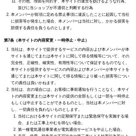
その他、理由を問わず、本サイトの運営を妨げるような行為、
並びに当ショップが不適切と判断する行為
本メンバーが前項に定める禁止事項に違反したことに起因して当社
に損害等が発生した場合、本メンバーは当社に対し、かかる損害を
賠償する責任を負うものとします。
第7条（本サイトの内容変更・一時停止・中止）
当社は、本サイトで提供するサービスの内容および本メンバーが本
サイトを通じてまたは本サイトに関して得る情報等について、その
完全性、正確性、確実性、有用性等について保証するものでなく、
本サイトが提供するサービスの内容および本メンバーが本サイトを
通じてまたは本サイトに関して得る情報により被った損害等につい
ての責任は負いかねます。
当社は、次の場合には、お客様に事前通知を行うことなく、本サイ
トの内容変更または本サイトの提供の全部もしくは一部を一時停止
もしくは中止することができるものとし、当社は本メンバーに対
し、一切責任を負わないものとします。
当社における本サイトの定期保守または緊急保守を実施する場
合、または工事上やむを得ない場合。
第一種電気通信事業者が電気通信サービスを中止した場合。