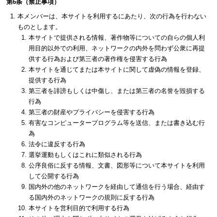
第6条（禁止事項）
本メンバーは、本サイトを利用するにあたり、次の行為を行わない
ものとします。
本サイトで提供される情報、著作物等についての自らの個人利
用目的以外での利用、ネットワークの内外を問わず公衆に再提
供する行為および第三者の著作権を侵害する行為
本サイトを通じてまたは本サイトに関して虚偽の情報を登録、
提供する行為
第三者を誹謗もしくは中傷し、または第三者の名誉を毀損する
行為
第三者の財産やプライバシーを侵害する行為
有害なコンピュータープログラム等を送信、または書き込む行
為
法令に違反する行為
選挙運動もしくはこれに類似される行為
公序良俗に反する情報、文書、図形等について本サイトを利用
して公開する行為
国内外の他のネットワークを経由して通信を行う場合、経由す
る国内外のネットワークの規則に反する行為
本サイトを営利目的で利用する行為