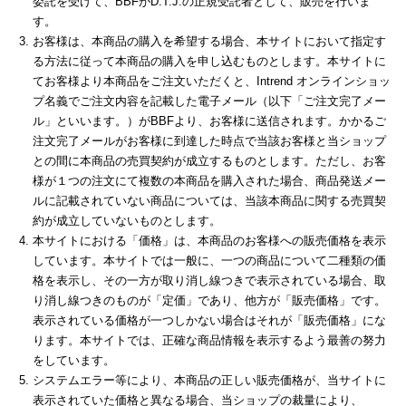
委託を受けて、BBFがD.T.J.の正規受託者として、販売を行いま
す。
お客様は、本商品の購入を希望する場合、本サイトにおいて指定す
る方法に従って本商品の購入を申し込むものとします。本サイトに
てお客様より本商品をご注文いただくと、Intrend オンラインショッ
プ名義でご注文内容を記載した電子メール（以下「ご注文完了メー
ル」といいます。）がBBFより、お客様に送信されます。かかるご
注文完了メールがお客様に到達した時点で当該お客様と当ショップ
との間に本商品の売買契約が成立するものとします。ただし、お客
様が１つの注文にて複数の本商品を購入された場合、商品発送メー
ルに記載されていない商品については、当該本商品に関する売買契
約が成立していないものとします。
本サイトにおける「価格」は、本商品のお客様への販売価格を表示
しています。本サイトでは一般に、一つの商品について二種類の価
格を表示し、その一方が取り消し線つきで表示されている場合、取
り消し線つきのものが「定価」であり、他方が「販売価格」です。
表示されている価格が一つしかない場合はそれが「販売価格」にな
ります。本サイトでは、正確な商品情報を表示するよう最善の努力
をしています。
システムエラー等により、本商品の正しい販売価格が、当サイトに
表示されていた価格と異なる場合、当ショップの裁量により、