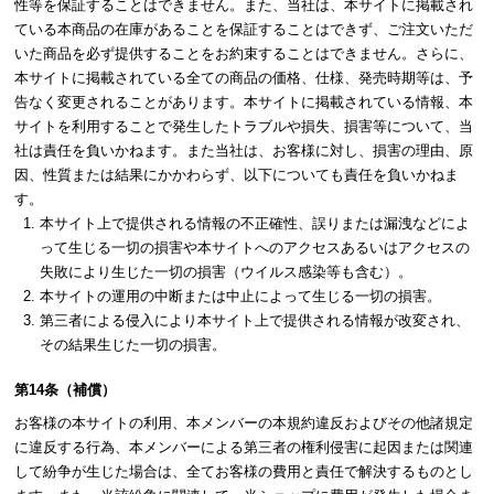
性等を保証することはできません。また、当社は、本サイトに掲載され
ている本商品の在庫があることを保証することはできず、ご注文いただ
いた商品を必ず提供することをお約束することはできません。さらに、
本サイトに掲載されている全ての商品の価格、仕様、発売時期等は、予
告なく変更されることがあります。本サイトに掲載されている情報、本
サイトを利用することで発生したトラブルや損失、損害等について、当
社は責任を負いかねます。また当社は、お客様に対し、損害の理由、原
因、性質または結果にかかわらず、以下についても責任を負いかねま
す。
本サイト上で提供される情報の不正確性、誤りまたは漏洩などによ
って生じる一切の損害や本サイトへのアクセスあるいはアクセスの
失敗により生じた一切の損害（ウイルス感染等も含む）。
本サイトの運用の中断または中止によって生じる一切の損害。
第三者による侵入により本サイト上で提供される情報が改変され、
その結果生じた一切の損害。
第14条（補償）
お客様の本サイトの利用、本メンバーの本規約違反およびその他諸規定
に違反する行為、本メンバーによる第三者の権利侵害に起因または関連
して紛争が生じた場合は、全てお客様の費用と責任で解決するものとし