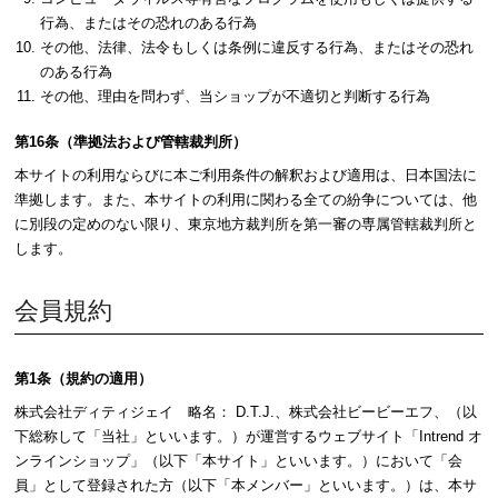
行為、またはその恐れのある行為
その他、法律、法令もしくは条例に違反する行為、またはその恐れ
のある行為
その他、理由を問わず、当ショップが不適切と判断する行為
第16条（準拠法および管轄裁判所）
本サイトの利用ならびに本ご利用条件の解釈および適用は、日本国法に
準拠します。また、本サイトの利用に関わる全ての紛争については、他
に別段の定めのない限り、東京地方裁判所を第一審の専属管轄裁判所と
します。
会員規約
第1条（規約の適用）
株式会社ディティジェイ 略名： D.T.J.、株式会社ビービーエフ、（以
下総称して「当社」といいます。）が運営するウェブサイト「Intrend オ
ンラインショップ」（以下「本サイト」といいます。）において「会
員」として登録された方（以下「本メンバー」といいます。）は、本サ