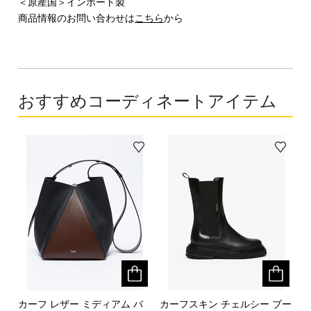
＜原産国＞インポート製
商品情報のお問い合わせは
こちら
から
おすすめコーディネートアイテム
カーフ レザー ミディアム バ
カーフ レザー ミディアム バ
カーフスキン チェルシー ブー
カーフスキン チェルシー ブー