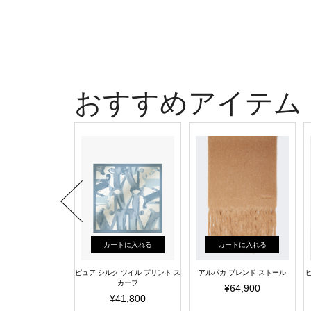
おすすめアイテム
ートに入れる
カートに入れる
カートに入れる
ング ガーゼ ストール
ピュア シルク ツイル プリント ス
アルパカ ブレンド ストール
カーフ
¥8,470
¥64,900
¥41,800