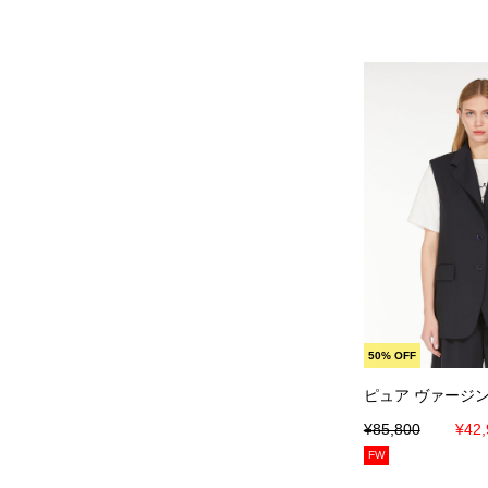
カートに
50% OFF
ピュア ヴァージン
¥85,800
¥42,
FW