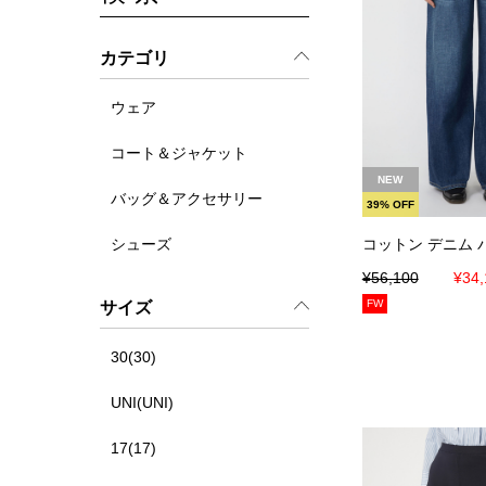
カテゴリ
ウェア
コート＆ジャケット
カートに
NEW
バッグ＆アクセサリー
39% OFF
コットン デニム 
シューズ
¥56,100
¥34,
FW
サイズ
30(30)
UNI(UNI)
17(17)