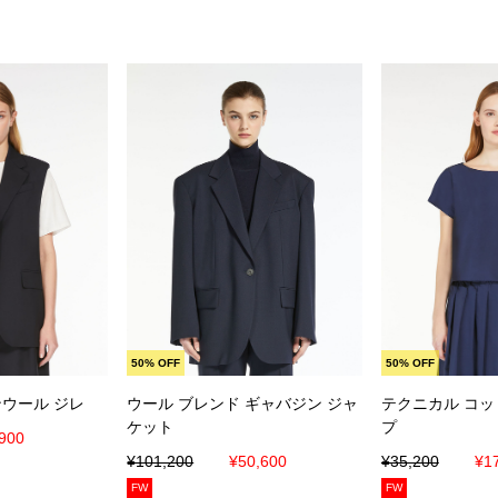
入れる
カートに入れる
カート
50% OFF
50% OFF
ウール ジレ
ウール ブレンド ギャバジン ジャ
テクニカル コッ
ケット
プ
900
¥101,200
¥50,600
¥35,200
¥1
FW
FW