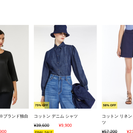
入れる
カートに入れる
カート
75% OFF
58% OFF
(※ブランド独自
コットン デニム シャツ
コットン リネン
ツ
¥39,600
¥9,900
900
¥57,200
¥2
FINAL SALE