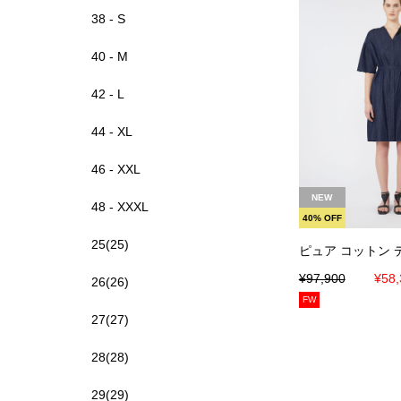
38 - S
40 - M
42 - L
44 - XL
46 - XXL
カートに
NEW
48 - XXXL
40% OFF
25(25)
ピュア コットン 
¥97,900
¥58,
26(26)
FW
27(27)
28(28)
29(29)