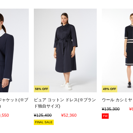
入れる
カートに入れる
カート
58% OFF
49% OFF
ジャケット(※ブ
ピュア コットン ドレス(※ブラン
ウール カシミヤ
)
ド独自サイズ)
¥135,300
¥
,550
¥125,400
¥52,360
FW
FINAL SALE