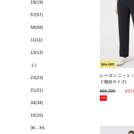
19(19)
57(57)
58(58)
11(11)
13(13)
カートに
-(-)
50% OFF
レーヨン ニット 
23(23)
ド独自サイズ)
21(21)
¥66,000
¥33,
FW
34(34)
15(15)
36 - XS