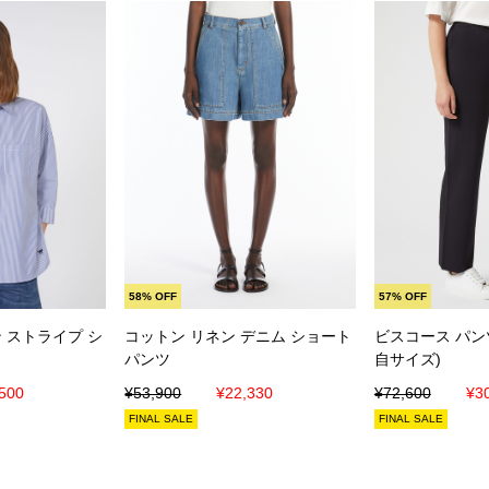
入れる
カートに入れる
カート
58% OFF
57% OFF
 ストライプ シ
コットン リネン デニム ショート
ビスコース パン
パンツ
自サイズ)
500
¥53,900
¥22,330
¥72,600
¥3
FINAL SALE
FINAL SALE