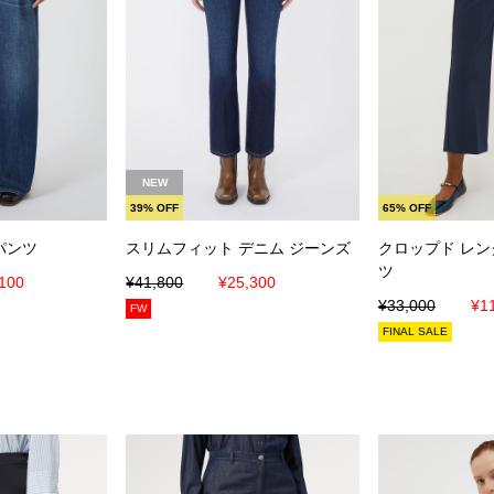
入れる
カートに入れる
カート
NEW
39% OFF
65% OFF
パンツ
スリムフィット デニム ジーンズ
クロップド レン
ツ
100
¥41,800
¥25,300
¥33,000
¥1
FW
FINAL SALE