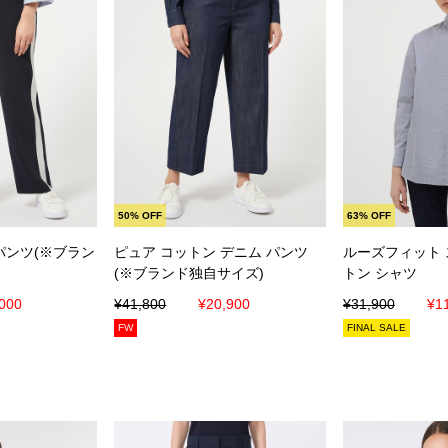
入れる
カートに入れる
カート
50% OFF
63% OFF
パンツ(※ブラン
ピュア コットン デニム パンツ
ルーズフィット 
(※ブランド独自サイズ)
トン シャツ
000
¥41,800
¥20,900
¥31,900
¥1
FW
FINAL SALE