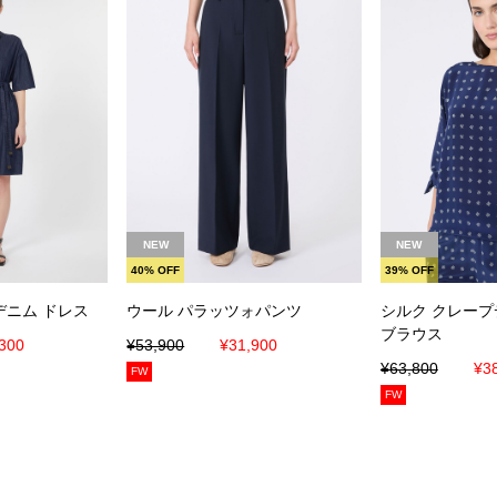
入れる
カートに入れる
カート
NEW
NEW
40% OFF
39% OFF
デニム ドレス
ウール パラッツォパンツ
シルク クレープ
ブラウス
300
¥53,900
¥31,900
¥63,800
¥3
FW
FW