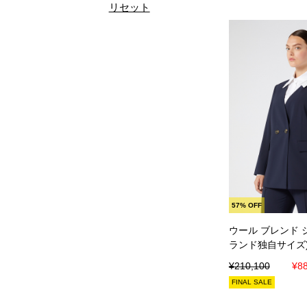
リセット
カートに
57% OFF
ウール ブレンド 
ランド独自サイズ
¥210,100
¥88
FINAL SALE