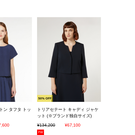
に入れる
カートに入れる
50% OFF
トン タフタ トッ
トリアセテート キャディ ジャケ
ット (※ブランド独自サイズ)
7,600
¥134,200
¥67,100
FW