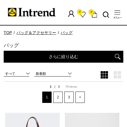
0
0
TOP
バッグ＆アクセサリー
バッグ
バッグ
さらに絞り込む
すべて
新着順
1
|
3
70
items
1
2
3
>