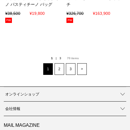
ノ パスティチーノ バッグ
ノ パスティチーノ バッグ
チ
チ
¥38,500
¥38,500
¥19,800
¥19,800
¥326,700
¥326,700
¥163,900
¥163,900
FW
FW
1
|
3
70
items
1
2
3
>
オンラインショップ
会社情報
MAIL MAGAZINE